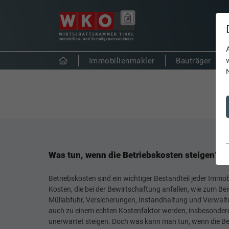
Immobilienmakler
Bauträger
Was tun, wenn die Betriebskosten steigen?
Betriebskosten sind ein wichtiger Bestandteil jeder Immob
Kosten, die bei der Bewirtschaftung anfallen, wie zum Bei
Müllabfuhr, Versicherungen, Instandhaltung und Verwalt
auch zu einem echten Kostenfaktor werden, insbesondere
unerwartet steigen. Doch was kann man tun, wenn die Be