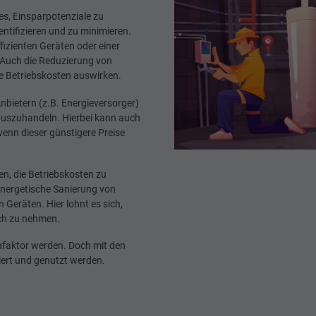
 es, Einsparpotenziale zu
entifizieren und zu minimieren.
izienten Geräten oder einer
 Auch die Reduzierung von
e Betriebskosten auswirken.
nbietern (z.B. Energieversorger)
auszuhandeln. Hierbei kann auch
wenn dieser günstigere Preise
n, die Betriebskosten zu
energetische Sanierung von
 Geräten. Hier lohnt es sich,
uch zu nehmen.
nfaktor werden. Doch mit den
iert und genutzt werden.