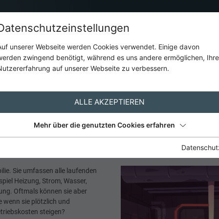
Datenschutzeinstellungen
Auf unserer Webseite werden Cookies verwendet. Einige davon
werden zwingend benötigt, während es uns andere ermöglichen, Ihre
Hausverwalter
Aktuell
Kontakt
Nutzererfahrung auf unserer Webseite zu verbessern.
AKTUELL
ALLE AKZEPTIEREN
Mehr über die genutzten Cookies erfahren
Datenschut
ilie. Sie umfassen alle laufenden
spiel Heizung, Strom, Wasser,
ung. Oftmals können sie aber
 wenn sie plötzlich und
triebskosten steigen?