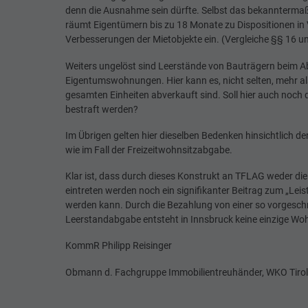
denn die Ausnahme sein dürfte. Selbst das bekannterma
räumt Eigentümern bis zu 18 Monate zu Dispositionen in
Verbesserungen der Mietobjekte ein. (Vergleiche §§ 16 
Weiters ungelöst sind Leerstände von Bauträgern beim A
Eigentumswohnungen. Hier kann es, nicht selten, mehr al
gesamten Einheiten abverkauft sind. Soll hier auch noch 
bestraft werden?
Im Übrigen gelten hier dieselben Bedenken hinsichtlich 
wie im Fall der Freizeitwohnsitzabgabe.
Klar ist, dass durch dieses Konstrukt an TFLAG weder di
eintreten werden noch ein signifikanter Beitrag zum „Lei
werden kann. Durch die Bezahlung von einer so vorgeschr
Leerstandabgabe entsteht in Innsbruck keine einzige W
KommR Philipp Reisinger
Obmann d. Fachgruppe Immobilientreuhänder, WKO Tirol