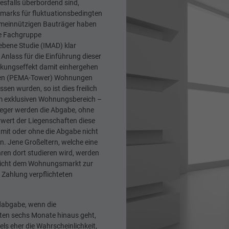
esfalls überbordend sind,
marks für fluktuationsbedingten
emeinnützigen Bauträger haben
die Fachgruppe
ebene Studie (IMAD) klar
r Anlass für die Einführung dieser
enkungseffekt damit einhergehen
äuden (PEMA-Tower) Wohnungen
en wurden, so ist dies freilich
h im exklusiven Wohnungsbereich –
nleger werden die Abgabe, ohne
rwert der Liegenschaften diese
mit oder ohne die Abgabe nicht
. Jene Großeltern, welche eine
hren dort studieren wird, werden
 nicht dem Wohnungsmarkt zur
r Zahlung verpflichteten
ndabgabe, wenn die
en sechs Monate hinaus geht,
s eher die Wahrscheinlichkeit,