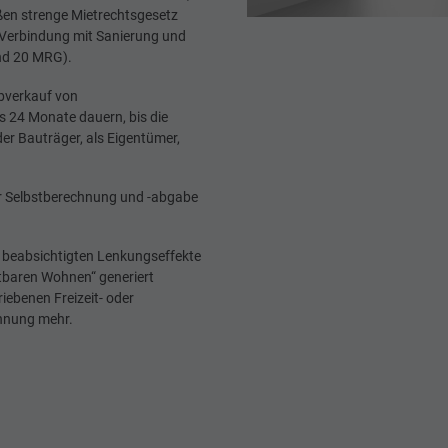
ßen strenge Mietrechtsgesetz
 Verbindung mit Sanierung und
und 20 MRG).
bverkauf von
s 24 Monate dauern, bis die
der Bauträger, als Eigentümer,
der Selbstberechnung und -abgabe
e beabsichtigten Lenkungseffekte
stbaren Wohnen“ generiert
iebenen Freizeit- oder
ohnung mehr.