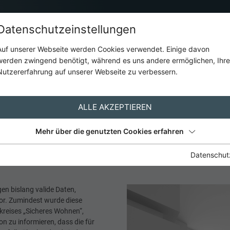
Datenschutzeinstellungen
Auf unserer Webseite werden Cookies verwendet. Einige davon
werden zwingend benötigt, während es uns andere ermöglichen, Ihre
Hausverwalter
Aktuell
Kontakt
Nutzererfahrung auf unserer Webseite zu verbessern.
AKTUELL
ALLE AKZEPTIEREN
Mehr über die genutzten Cookies erfahren
d Leerstandabgabegesetz
Datenschut
en bislang valide Daten,
vor. Zumindest wurde diese
skreises „Sicheres Wohnen“,
 zu informieren, dass die für