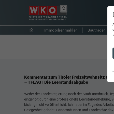
Immobilienmakler
Bauträger
Kommentar zum Tiroler Freizeitwohnsitz un
– TFLAG | Die Leerstandsabgabe
Weder der Landesregierung noch der Stadt Innsbruck, lieg
eingeholt durch eine professionelle Leerstanderhebung, 
bislang nicht veröffentlicht. Ich habe, im Zuge des Arbeit
Gelegenheit gehabt, Landesrätinnen und Landesräte davon