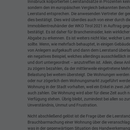
Innsbruck kolportierten Leerstandsätze in Prozenten kein
sondern den im europäischen Vergleich bekannten Bench
Leerstand entsprechen. Die anwesenden Vertreter der g
dies bestätigt. Dies wird überdies auch von einer durch 
Immobilientreuhänder der WKO Tirol 2021 in Auftrag geg
bestätigt. Es ist daher für Brancheninsider, kein wirkliche
Abgabe zu erkennen. Es ist weiters nicht klar, welcher L
sollte. Wenn, wie mehrfach behauptet, in einigen Geb
von Anlegern aufgekauft und dann dem Leerstand überlass
ein negatives Beispiel, welches allerdings ausschließlic
und dort untergeordnet – anzutreffen ist. Allein, diese A
zu zögern bezahlen, da der mittlerweile eingetretene Meh
Belastung bei weitem übersteigt. Die Wohnungen werden 
oder nur zögerlich dem Wohnungsmarkt zugeführt werden
Wohnung in der Stadt vorhalten, weil ein Enkel in zwei Ja
auch zahlen. Die Wohnung wird aber für diese Zeit auch
Verfügung stehen. Übrig bleibt, zumindest bei allen so zu
Unverständnis, Unmut und Frustration.
Nicht abschließend gelöst ist die Frage über die Leersta
Brauchbarmachung einer Wohnung über die veranschlagt
was in der gegenwärtigen Situation des Handwerkemangel